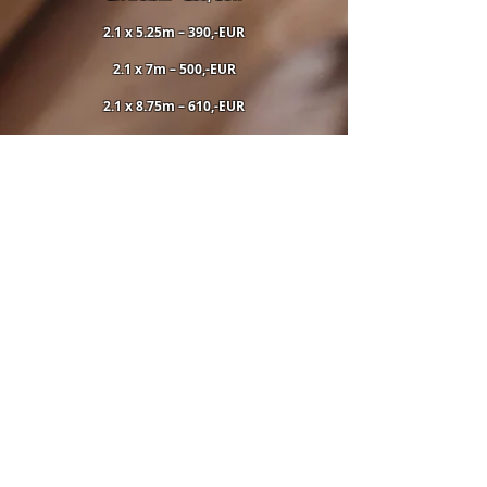
2.1 x 5.25m – 390,-EUR
2.1 x 7m – 500,-EUR
2.1 x 8.75m – 610,-EUR
2.1 x 10.5m – 720,-EUR
2.1 x 12.25m – 830,-EUR
Ko
mlektā ietilpst pamatu brusas, siltumnīcas
karkass, plēve, celiņš no impregnētiem terases
dēļiem, skruves, eņģes un līstes plēves
stiprināšanai.
Komplekta un Montāžas cena :
2.1 x 1.75m – 240,-EUR
2.1 x 3.5m – 390,-EUR
2.1 x 5.25m – 540,-EUR
2.1 x 7m – 690,-EUR