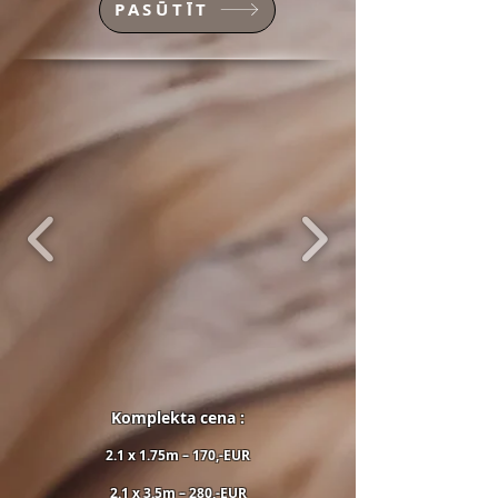
PASŪTĪT
Komplekta cena :
2.1 x 1.75m – 170
,-EUR
2.1 x 3.5m – 280,-EUR