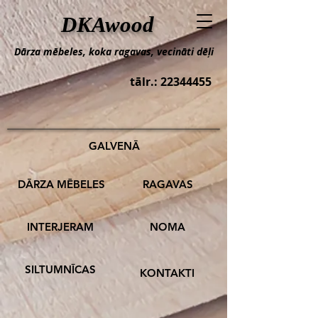
DKAwood
Dārza mēbeles, koka ragavas, vecināti dēļi
tālr.:
22344455
GALVENĀ
DĀRZA MĒBELES
RAGAVAS
INTERJERAM
NOMA
SILTUMNĪCAS
KONTAKTI